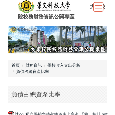
跳
大專校
到
院校務財務資訊公開專區
主
要
內
容
區
首頁
財務資訊
學校收入支出分析
負債占總資產比率
負債占總資產比率
財2-3.私立學校負債占總資產比率-以「校」統計.pdf