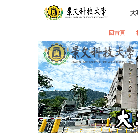
跳
大
到
主
要
回首頁
內
容
區