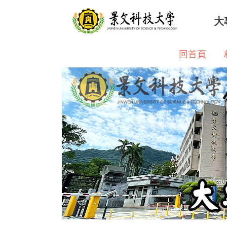
跳
大
到
主
要
回首頁
內
容
區