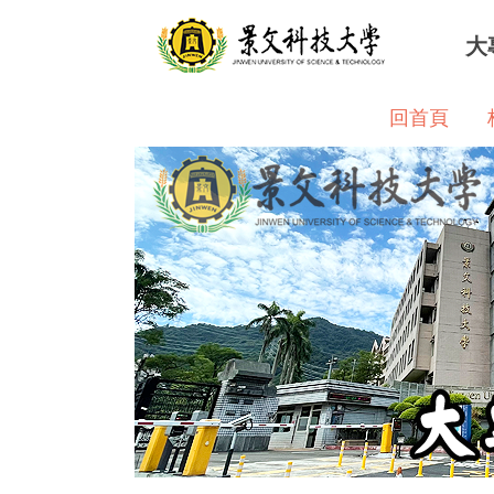
跳
大
到
主
要
回首頁
內
容
區