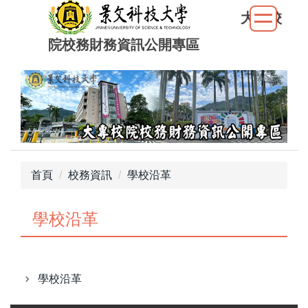
跳
大專校
到
院校務財務資訊公開專區
主
要
內
容
區
首頁
校務資訊
學校沿革
學校沿革
學校沿革