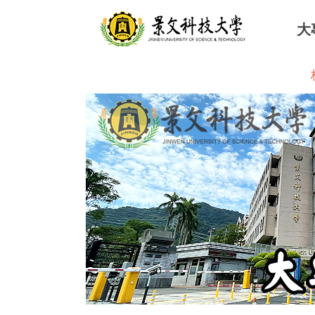
跳
大
到
主
要
內
容
區