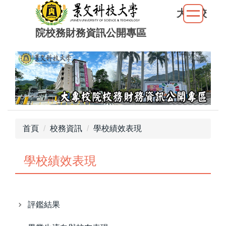
跳
大專校
到
院校務財務資訊公開專區
主
要
內
容
區
首頁
校務資訊
學校績效表現
學校績效表現
評鑑結果