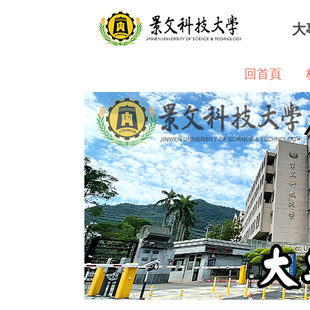
跳
大
到
主
要
回首頁
內
容
區