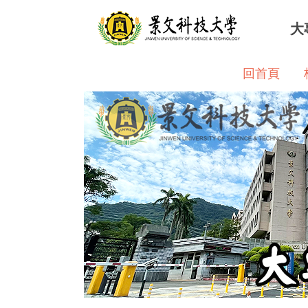
跳
大
到
主
要
回首頁
內
容
區