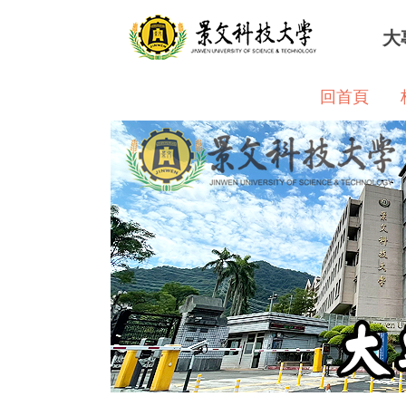
跳
大
到
主
要
回首頁
內
容
區