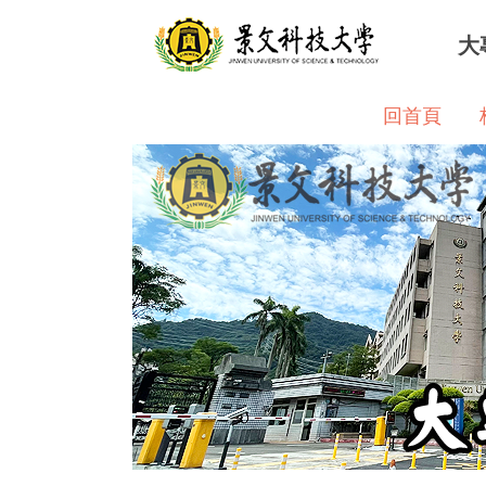
跳
大
到
主
要
回首頁
內
容
區