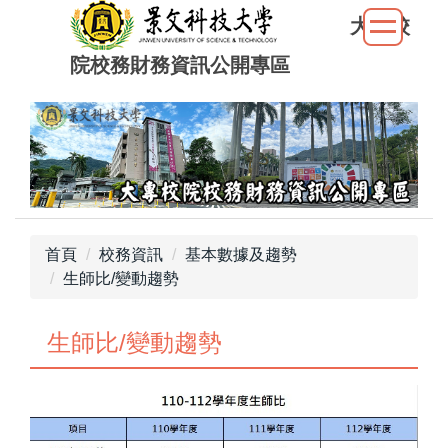
跳
大專校
到
院校務財務資訊公開專區
主
要
內
容
區
首頁
校務資訊
基本數據及趨勢
生師比/變動趨勢
生師比/變動趨勢