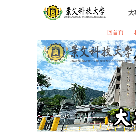
跳
大
到
主
要
回首頁
內
容
區